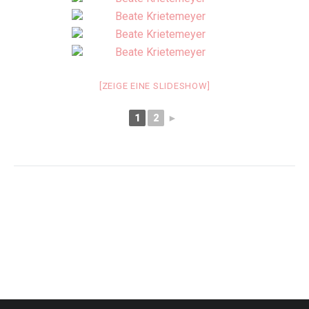
[ZEIGE EINE SLIDESHOW]
1
2
►