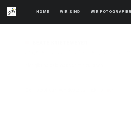
HOME
WIR SIND
WIR FOTOGRAFIE
BEATE KRIETEMEYER
Ansgar Mitze
Juni 01, 2024
Mitglieder
0 com
hier gibt es bald was von mir zu lesen
Der Fotostream von Beate auf flickr ist
hier