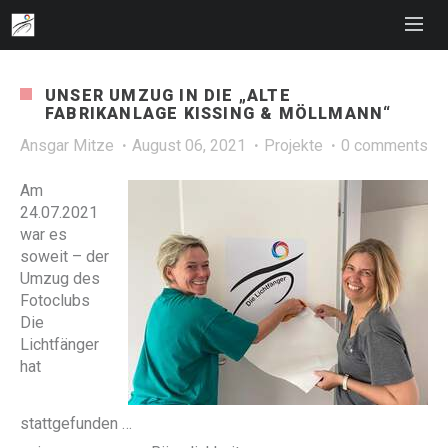
UNSER UMZUG IN DIE „ALTE
FABRIKANLAGE KISSING & MÖLLMANN“
Ansgar Mitze
August 06, 2021
Projekte
0 comments
Am
24.07.2021
war es
soweit – der
Umzug des
Fotoclubs
Die
Lichtfänger
hat
stattgefunden …