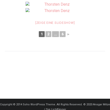
[ZEIGE EINE SLIDESHOW]
1
2
...
6
►
Copyright © 2014 Soho WordPress Theme. All Rights Reserved. © 2020 Ansgar Mitze
/ Die Lichtfänger