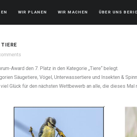
REN
WIR PLANEN
WIR MACHEN
ÜBER UNS BERI
 TIERE
comments
rum-Award den 7. Platz in den Kategorie „Tiere“ belegt.
tegorien Säugetiere, Vögel, Unterwassertiere und Insekten & Spinn
el Glück für den nächsten Wettbewerb an alle, die dieses Mal n