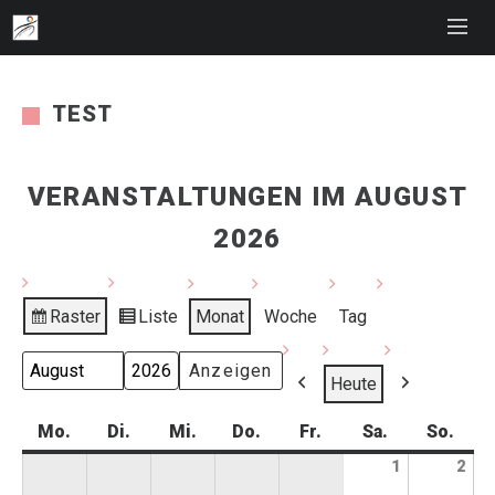
TEST
VERANSTALTUNGEN IM AUGUST
2026
Raster
Liste
Monat
Woche
Tag
Anzeigen
Ansicht
als
als
Monat
Jahr
Heute
Zurück
Weiter
Mo.
Montag
Di.
Dienstag
Mi.
Mittwoch
Do.
Donnerstag
Fr.
Freitag
Sa.
Samstag
So.
Sonn
1
1.
2
2.
August
Aug