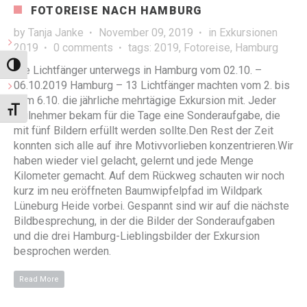
FOTOREISE NACH HAMBURG
by
Tanja Janke
November 09, 2019
in
Exkursionen
2019
0 comments
tags:
2019
,
Fotoreise
,
Hamburg
Umschalten auf hohe Kontraste
Die Lichtfänger unterwegs in Hamburg vom 02.10. –
06.10.2019 Hamburg – 13 Lichtfänger machten vom 2. bis
zum 6.10. die jährliche mehrtägige Exkursion mit. Jeder
Schrift vergrößern
Teilnehmer bekam für die Tage eine Sonderaufgabe, die
mit fünf Bildern erfüllt werden sollte.Den Rest der Zeit
konnten sich alle auf ihre Motivvorlieben konzentrieren.Wir
haben wieder viel gelacht, gelernt und jede Menge
Kilometer gemacht. Auf dem Rückweg schauten wir noch
kurz im neu eröffneten Baumwipfelpfad im Wildpark
Lüneburg Heide vorbei. Gespannt sind wir auf die nächste
Bildbesprechung, in der die Bilder der Sonderaufgaben
und die drei Hamburg-Lieblingsbilder der Exkursion
besprochen werden.
Read More