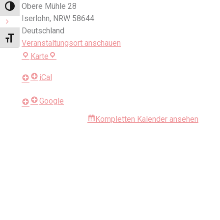
Obere Mühle 28
Umschalten auf hohe Kontraste
Iserlohn
,
NRW
58644
Deutschland
Schrift vergrößern
Veranstaltungsort anschauen
Studio
Karte
iCal
Google
Kompletten Kalender ansehen