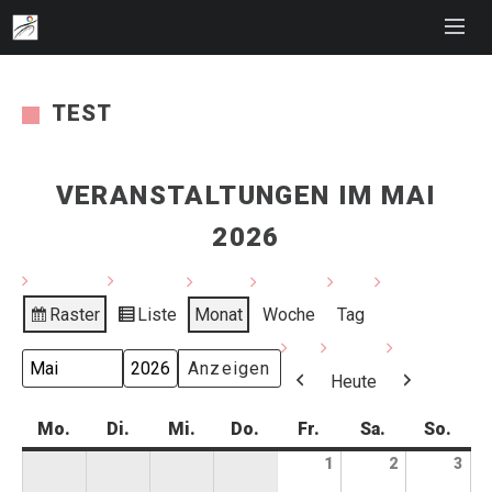
TEST
VERANSTALTUNGEN IM MAI
2026
Raster
Liste
Monat
Woche
Tag
Anzeigen
Ansicht
als
als
Monat
Jahr
Heute
Zurück
Weiter
Mo.
Montag
Di.
Dienstag
Mi.
Mittwoch
Do.
Donnerstag
Fr.
Freitag
Sa.
Samstag
So.
Sonn
1
1.
2
2.
3
3.
Mai
Mai
Mai