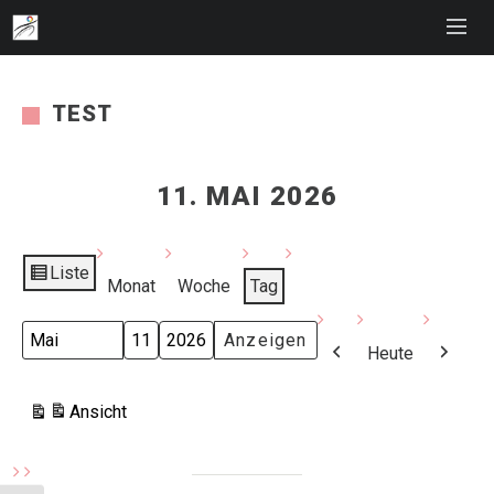
TEST
11. MAI 2026
Liste
Ansicht
Monat
Woche
Tag
als
Monat
Tag
Jahr
Heute
Zurück
Weiter
Ansicht
ausdrucken