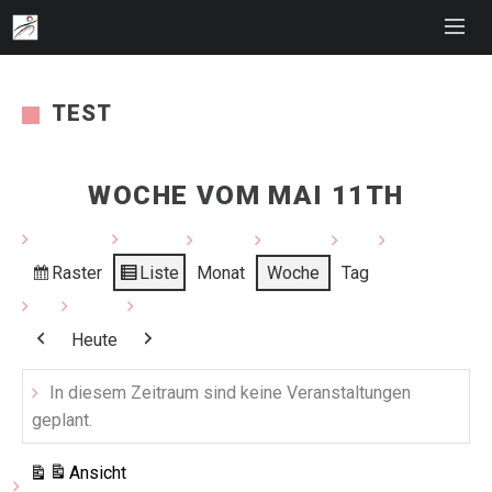
TEST
WOCHE VOM MAI 11TH
Raster
Liste
Monat
Woche
Tag
Anzeigen
Ansicht
als
als
Heute
Zurück
Weiter
In diesem Zeitraum sind keine Veranstaltungen
geplant.
Ansicht
ausdrucken