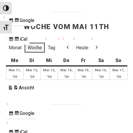
Umschalten auf hohe Kontraste
Google
Eintragen
WOCHE VOM MAI 11TH
Schrift vergrößern
in
iCal
Abonnieren
Monat
Woche
Tag
Heute
in
Zurück
Weiter
Mo
Montag
Di
Dienstag
Mi
Mittwoch
Do
Donnerstag
Fr
Freitag
Sa
Samstag
So
Sonn
Mai 11,
Mai 12,
Mai 13,
Mai 14,
Mai 15,
Mai 16,
Mai 17,
11.
12.
13.
14.
15.
16.
17.
'26
'26
'26
'26
'26
'26
'26
Mai
Mai
Mai
Mai
Mai
Mai
Mai
Ansicht
2026
2026
2026
2026
2026
2026
2026
ausdrucken
Google
Eintragen
in
iCal